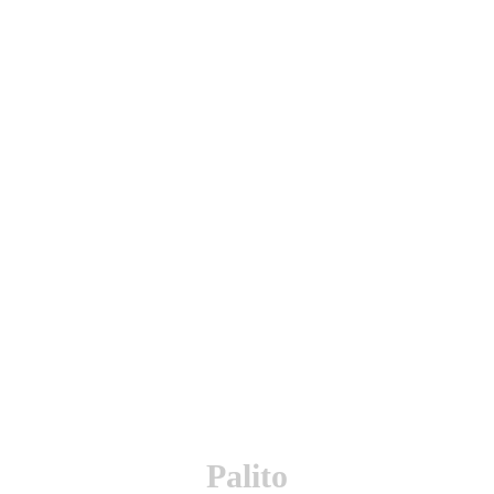
utenticación y otras funciones.
l sitio estarás aceptando este uso.
Palito