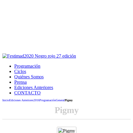
Este sitio usa cookies para la navegación,
autenticación y otras funciones.
Puedes cambiar la configuración en tu navegador, si continúas
usando el sitio estarás aceptando este uso.
Acepto
Programación
Ciclos
Quiénes Somos
Prensa
Ediciones Anteriores
CONTACTO
Inicio
Ediciones Anteriores
2016
Programación
General
Pigmy
Pigmy