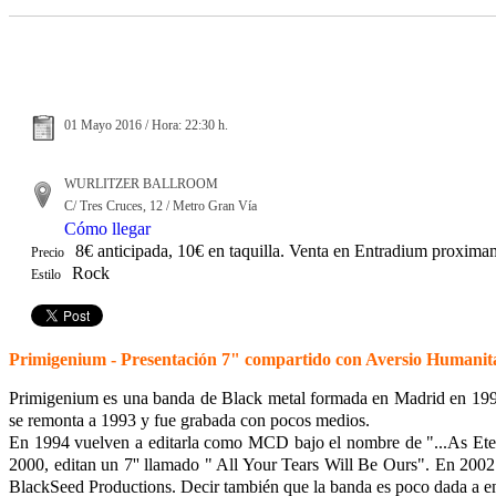
01 Mayo 2016 / Hora: 22:30 h.
WURLITZER BALLROOM
C/ Tres Cruces, 12 / Metro Gran Vía
Cómo llegar
8€ anticipada, 10€ en taquilla. Venta en Entradium proxima
Precio
Rock
Estilo
Primigenium - Presentación 7" compartido con Aversio Humanita
Primigenium es una banda de Black metal formada en Madrid en 1992
se remonta a 1993 y fue grabada con pocos medios.
En 1994 vuelven a editarla como MCD bajo el nombre de "...As Etern
2000, editan un 7'' llamado " All Your Tears Will Be Ours". En 200
BlackSeed Productions. Decir también que la banda es poco dada a ent