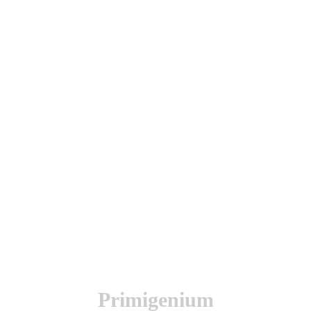
utenticación y otras funciones.
l sitio estarás aceptando este uso.
Primigenium