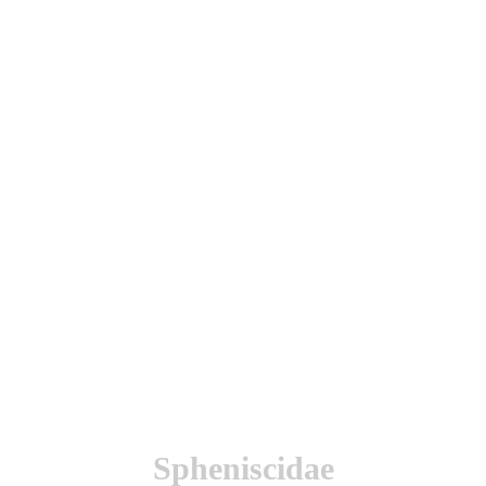
utenticación y otras funciones.
l sitio estarás aceptando este uso.
Spheniscidae