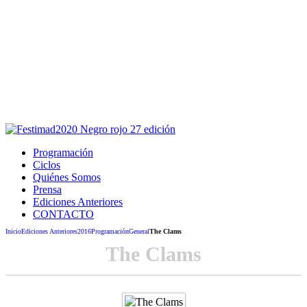
Este sitio usa cookies para la navegación,
autenticación y otras funciones.
Puedes cambiar la configuración en tu navegador, si continúas
usando el sitio estarás aceptando este uso.
Acepto
Programación
Ciclos
Quiénes Somos
Prensa
Ediciones Anteriores
CONTACTO
Inicio
Ediciones Anteriores
2016
Programación
General
The Clams
The Clams