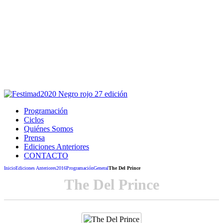
Este sitio usa cookies para la navegación,
autenticación y otras funciones.
Puedes cambiar la configuración en tu navegador, si continúas
usando el sitio estarás aceptando este uso.
Acepto
Programación
Ciclos
Quiénes Somos
Prensa
Ediciones Anteriores
CONTACTO
Inicio
Ediciones Anteriores
2016
Programación
General
The Del Prince
The Del Prince