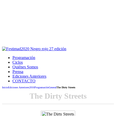
Este sitio usa cookies para la navegación,
autenticación y otras funciones.
Puedes cambiar la configuración en tu navegador, si continúas
usando el sitio estarás aceptando este uso.
Acepto
Programación
Ciclos
Quiénes Somos
Prensa
Ediciones Anteriores
CONTACTO
Inicio
Ediciones Anteriores
2016
Programación
General
The Dirty Streets
The Dirty Streets