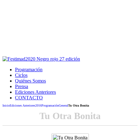
Este sitio usa cookies para la navegación,
autenticación y otras funciones.
Puedes cambiar la configuración en tu navegador, si continúas
usando el sitio estarás aceptando este uso.
Acepto
Programación
Ciclos
Quiénes Somos
Prensa
Ediciones Anteriores
CONTACTO
Inicio
Ediciones Anteriores
2016
Programación
General
Tu Otra Bonita
Tu Otra Bonita