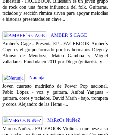
Bluestain - FACEBOOK Bluestain es un joven grupo
de rock con una fuerte influencia del folk. Guitarras,
teclados y sección rítmica sirven para apoyar melodías
e historias presentadas en clave...
AMBER´S CAGE
Amber´s Cage - Presenta EP - FACEBOOK Amber´s
Cage es el grupo formado por los hermanos Diego y
Alonso de Mendoza, Mateo Gamboa y Miguel
valladares. Fundada en 2011 por Diego (guitarrista y...
Naranja
Joven cuarteto madrileño de Power Pop nacional.
Pablo López - voz y guitarra. Aníbal Yanguas -
guitarra, coros y teclados. David Marín - bajo, trompeta
y coros. Alejandro de las Heras -...
MaRcOs NuÑeZ
Marcos Nuñez - FACEBOOK Violinista que pese a su
corta edad, ya tiene un extenso curriculum: Comenzó