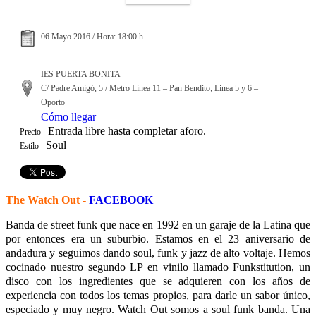
06 Mayo 2016 / Hora: 18:00 h.
IES PUERTA BONITA
C/ Padre Amigó, 5 / Metro Linea 11 – Pan Bendito; Linea 5 y 6 –
Oporto
Cómo llegar
Entrada libre hasta completar aforo.
Precio
Soul
Estilo
The Watch Out -
FACEBOOK
Banda de street funk que nace en 1992 en un garaje de la Latina que
por entonces era un suburbio. Estamos en el 23 aniversario de
andadura y seguimos dando soul, funk y jazz de alto voltaje. Hemos
cocinado nuestro segundo LP en vinilo llamado Funkstitution, un
disco con los ingredientes que se adquieren con los años de
experiencia con todos los temas propios, para darle un sabor único,
especiado y muy negro. Watch Out somos a soul funk banda. Una