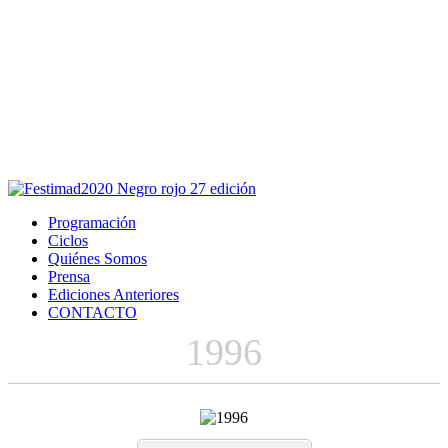
Este sitio usa cookies para la navegación,
autenticación y otras funciones.
Puedes cambiar la configuración en tu navegador, si continúas
usando el sitio estarás aceptando este uso.
Acepto
Programación
Ciclos
Quiénes Somos
Prensa
Ediciones Anteriores
CONTACTO
1996