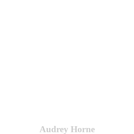
utenticación y otras funciones.
l sitio estarás aceptando este uso.
Audrey Horne