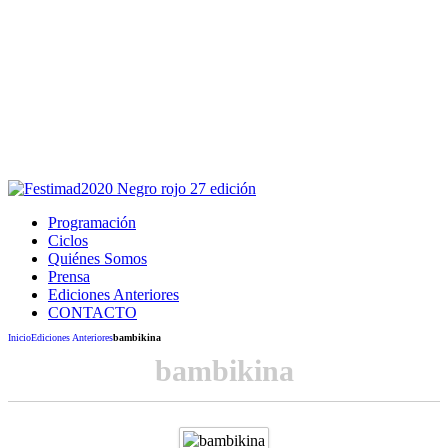
Este sitio usa cookies para la navegación,
autenticación y otras funciones.
Puedes cambiar la configuración en tu navegador, si continúas
usando el sitio estarás aceptando este uso.
Acepto
Programación
Ciclos
Quiénes Somos
Prensa
Ediciones Anteriores
CONTACTO
Inicio
Ediciones Anteriores
bambikina
bambikina