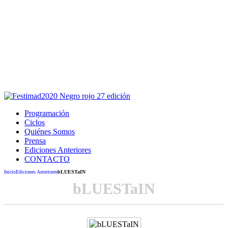
Este sitio usa cookies para la navegación,
autenticación y otras funciones.
Puedes cambiar la configuración en tu navegador, si continúas
usando el sitio estarás aceptando este uso.
Acepto
Programación
Ciclos
Quiénes Somos
Prensa
Ediciones Anteriores
CONTACTO
Inicio
Ediciones Anteriores
bLUESTaIN
bLUESTaIN