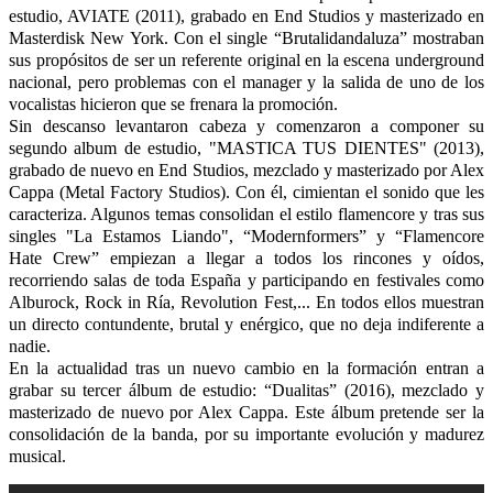
estudio, AVIATE (2011), grabado en End Studios y masterizado en
Masterdisk New York. Con el single “Brutalidandaluza” mostraban
sus propósitos de ser un referente original en la escena underground
nacional, pero problemas con el manager y la salida de uno de los
vocalistas hicieron que se frenara la promoción.
Sin descanso levantaron cabeza y comenzaron a componer su
segundo album de estudio, "MASTICA TUS DIENTES" (2013),
grabado de nuevo en End Studios, mezclado y masterizado por Alex
Cappa (Metal Factory Studios). Con él, cimientan el sonido que les
caracteriza. Algunos temas consolidan el estilo flamencore y tras sus
singles "La Estamos Liando", “Modernformers” y “Flamencore
Hate Crew” empiezan a llegar a todos los rincones y oídos,
recorriendo salas de toda España y participando en festivales como
Alburock, Rock in Ría, Revolution Fest,... En todos ellos muestran
un directo contundente, brutal y enérgico, que no deja indiferente a
nadie.
En la actualidad tras un nuevo cambio en la formación entran a
grabar su tercer álbum de estudio: “Dualitas” (2016), mezclado y
masterizado de nuevo por Alex Cappa. Este álbum pretende ser la
consolidación de la banda, por su importante evolución y madurez
musical.