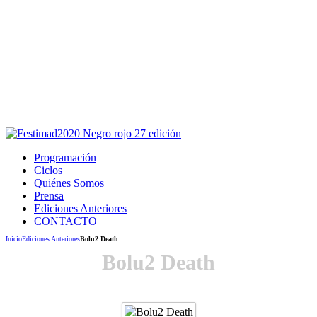
Este sitio usa cookies para la navegación,
autenticación y otras funciones.
Puedes cambiar la configuración en tu navegador, si continúas
usando el sitio estarás aceptando este uso.
Acepto
Programación
Ciclos
Quiénes Somos
Prensa
Ediciones Anteriores
CONTACTO
Inicio
Ediciones Anteriores
Bolu2 Death
Bolu2 Death