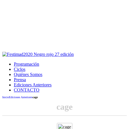
Este sitio usa cookies para la navegación,
autenticación y otras funciones.
Puedes cambiar la configuración en tu navegador, si continúas
usando el sitio estarás aceptando este uso.
Acepto
Programación
Ciclos
Quiénes Somos
Prensa
Ediciones Anteriores
CONTACTO
Inicio
Ediciones Anteriores
cage
cage