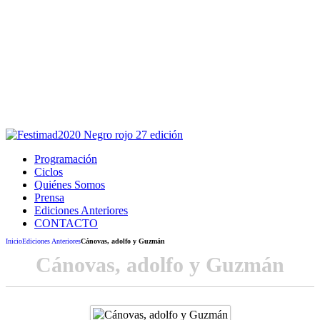
Este sitio usa cookies para la navegación,
autenticación y otras funciones.
Puedes cambiar la configuración en tu navegador, si continúas
usando el sitio estarás aceptando este uso.
Acepto
Programación
Ciclos
Quiénes Somos
Prensa
Ediciones Anteriores
CONTACTO
Inicio
Ediciones Anteriores
Cánovas, adolfo y Guzmán
Cánovas, adolfo y Guzmán