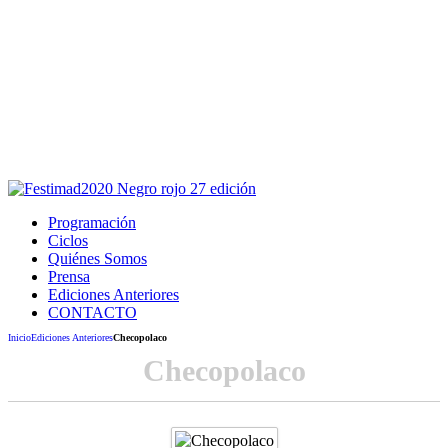
Este sitio usa cookies para la navegación,
autenticación y otras funciones.
Puedes cambiar la configuración en tu navegador, si continúas
usando el sitio estarás aceptando este uso.
Acepto
Programación
Ciclos
Quiénes Somos
Prensa
Ediciones Anteriores
CONTACTO
Inicio
Ediciones Anteriores
Checopolaco
Checopolaco