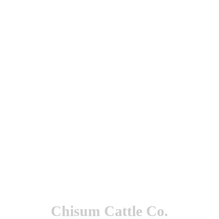
utenticación y otras funciones.
l sitio estarás aceptando este uso.
Chisum Cattle Co.