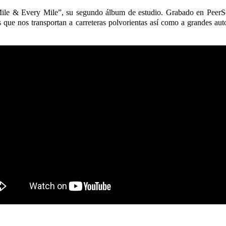
 Mile & Every Mile”, su segundo álbum de estudio. Grabado en PeerS
s que nos transportan a carreteras polvorientas así como a grandes au