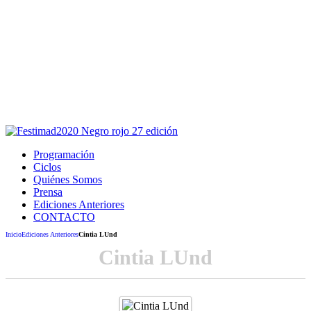
Este sitio usa cookies para la navegación,
autenticación y otras funciones.
Puedes cambiar la configuración en tu navegador, si continúas
usando el sitio estarás aceptando este uso.
Acepto
Programación
Ciclos
Quiénes Somos
Prensa
Ediciones Anteriores
CONTACTO
Inicio
Ediciones Anteriores
Cintia LUnd
Cintia LUnd