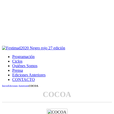
Este sitio usa cookies para la navegación,
autenticación y otras funciones.
Puedes cambiar la configuración en tu navegador, si continúas
usando el sitio estarás aceptando este uso.
Acepto
Programación
Ciclos
Quiénes Somos
Prensa
Ediciones Anteriores
CONTACTO
Inicio
Ediciones Anteriores
COCOA
COCOA