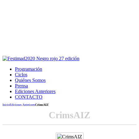
Este sitio usa cookies para la navegación,
autenticación y otras funciones.
Puedes cambiar la configuración en tu navegador, si continúas
usando el sitio estarás aceptando este uso.
Acepto
Programación
Ciclos
Quiénes Somos
Prensa
Ediciones Anteriores
CONTACTO
Inicio
Ediciones Anteriores
CrimsAIZ
CrimsAIZ