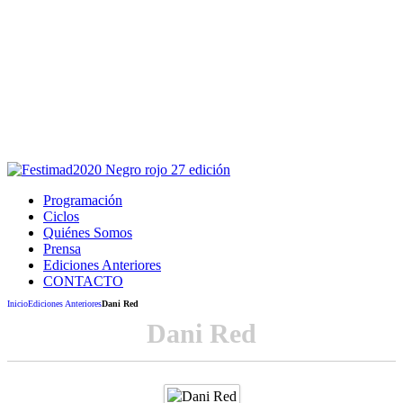
Este sitio usa cookies para la navegación,
autenticación y otras funciones.
Puedes cambiar la configuración en tu navegador, si continúas
usando el sitio estarás aceptando este uso.
Acepto
Programación
Ciclos
Quiénes Somos
Prensa
Ediciones Anteriores
CONTACTO
Inicio
Ediciones Anteriores
Dani Red
Dani Red