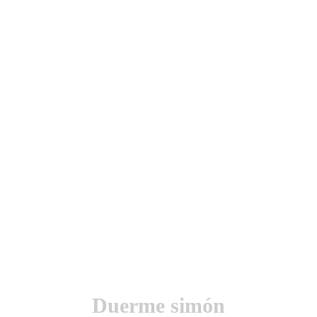
utenticación y otras funciones.
l sitio estarás aceptando este uso.
Duerme simón