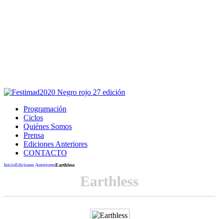
Este sitio usa cookies para la navegación,
autenticación y otras funciones.
Puedes cambiar la configuración en tu navegador, si continúas
usando el sitio estarás aceptando este uso.
Acepto
Programación
Ciclos
Quiénes Somos
Prensa
Ediciones Anteriores
CONTACTO
Inicio
Ediciones Anteriores
Earthless
Earthless