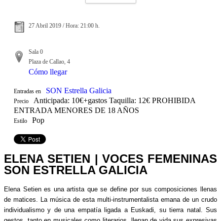
27 Abril 2019 / Hora: 21:00 h.
Sala 0
Plaza de Callao, 4
Cómo llegar
SON Estrella Galicia
Entradas en
Anticipada: 10€+gastos Taquilla: 12€ PROHIBIDA
Precio
ENTRADA MENORES DE 18 AÑOS
Pop
Estilo
ELENA SETIÉN | VOCES FEMENINAS
SON ESTRELLA GALICIA
Elena Setien es una artista que se define por sus composiciones llenas
de matices. La música de esta multi-instrumentalista emana de un crudo
individualismo y de una empatía ligada a Euskadi, su tierra natal. Sus
gestos, tanto en musicales como literarios, llenan de vida sus expresivas