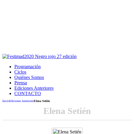
Este sitio usa cookies para la navegación,
autenticación y otras funciones.
Puedes cambiar la configuración en tu navegador, si continúas
usando el sitio estarás aceptando este uso.
Acepto
Programación
Ciclos
Quiénes Somos
Prensa
Ediciones Anteriores
CONTACTO
Inicio
Ediciones Anteriores
Elena Setién
Elena Setién