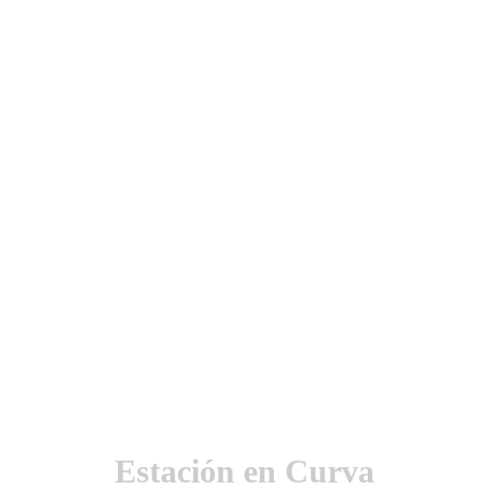
utenticación y otras funciones.
l sitio estarás aceptando este uso.
Estación en Curva