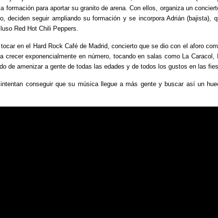
a la formación para aportar su granito de arena. Con ellos, organiza un conc
, deciden seguir ampliando su formación y se incorpora Adrián (bajista), 
cluso Red Hot Chili Peppers.
a tocar en el Hard Rock Café de Madrid, concierto que se dio con el aforo co
 a crecer exponencialmente en número, tocando en salas como La Caracol,
 de amenizar a gente de todas las edades y de todos los gustos en las fies
e intentan conseguir que su música llegue a más gente y buscar así un hu