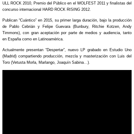
ULL ROCK 2010, Premio del Público en el WOLFEST 2011 y finalistas del
concurso internacional HARD ROCK RISING 2012.
Publican “Cuántico” en 2015, su primer larga duración, bajo la producción
de Pablo Cebrián y Felipe Guevara (Bunbury, Ritchie Kotzen, Andy
Timmons), con gran aceptación por parte de medios y audiencia, tanto
en España como en Latinoamérica.
Actualmente presentan “Despertar”, nuevo LP grabado en Estudio Uno
(Madrid) compartiendo producción, mezcla y masterización con Luis del
Toro (Vetusta Morla, Marlango, Joaquín Sabina…).