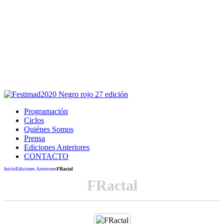
Este sitio usa cookies para la navegación,
autenticación y otras funciones.
Puedes cambiar la configuración en tu navegador, si continúas
usando el sitio estarás aceptando este uso.
Acepto
Programación
Ciclos
Quiénes Somos
Prensa
Ediciones Anteriores
CONTACTO
Inicio
Ediciones Anteriores
FRactal
FRactal