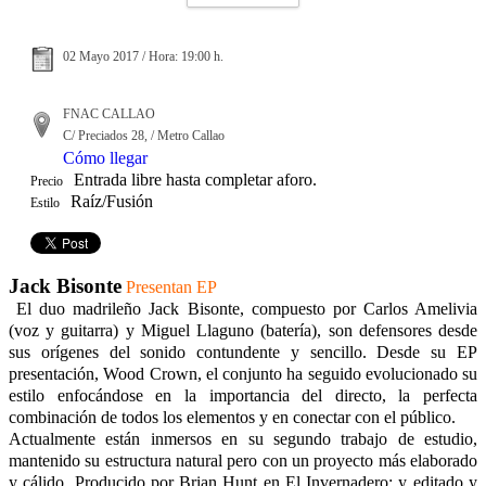
02 Mayo 2017 / Hora: 19:00 h.
FNAC CALLAO
C/ Preciados 28, / Metro Callao
Cómo llegar
Entrada libre hasta completar aforo.
Precio
Raíz/Fusión
Estilo
Jack Bisonte
Presentan EP
El duo madrileño Jack Bisonte, compuesto por Carlos Amelivia
(voz y guitarra) y Miguel Llaguno (batería), son defensores desde
sus orígenes del sonido contundente y sencillo. Desde su EP
presentación, Wood Crown, el conjunto ha seguido evolucionado su
estilo enfocándose en la importancia del directo, la perfecta
combinación de todos los elementos y en conectar con el público.
Actualmente están inmersos en su segundo trabajo de estudio,
mantenido su estructura natural pero con un proyecto más elaborado
y cálido. Producido por Brian Hunt en El Invernadero; y editado y