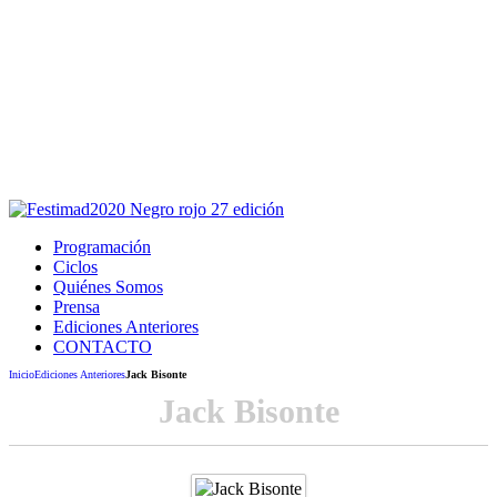
Este sitio usa cookies para la navegación,
autenticación y otras funciones.
Puedes cambiar la configuración en tu navegador, si continúas
usando el sitio estarás aceptando este uso.
Acepto
Programación
Ciclos
Quiénes Somos
Prensa
Ediciones Anteriores
CONTACTO
Inicio
Ediciones Anteriores
Jack Bisonte
Jack Bisonte