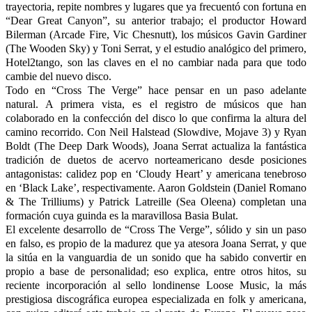
trayectoria, repite nombres y lugares que ya frecuentó con fortuna en
“Dear Great Canyon”, su anterior trabajo; el productor Howard
Bilerman (Arcade Fire, Vic Chesnutt), los músicos Gavin Gardiner
(The Wooden Sky) y Toni Serrat, y el estudio analógico del primero,
Hotel2tango, son las claves en el no cambiar nada para que todo
cambie del nuevo disco.
Todo en “Cross The Verge” hace pensar en un paso adelante
natural. A primera vista, es el registro de músicos que han
colaborado en la confección del disco lo que confirma la altura del
camino recorrido. Con Neil Halstead (Slowdive, Mojave 3) y Ryan
Boldt (The Deep Dark Woods), Joana Serrat actualiza la fantástica
tradición de duetos de acervo norteamericano desde posiciones
antagonistas: calidez pop en ‘Cloudy Heart’ y americana tenebroso
en ‘Black Lake’, respectivamente. Aaron Goldstein (Daniel Romano
& The Trilliums) y Patrick Latreille (Sea Oleena) completan una
formación cuya guinda es la maravillosa Basia Bulat.
El excelente desarrollo de “Cross The Verge”, sólido y sin un paso
en falso, es propio de la madurez que ya atesora Joana Serrat, y que
la sitúa en la vanguardia de un sonido que ha sabido convertir en
propio a base de personalidad; eso explica, entre otros hitos, su
reciente incorporación al sello londinense Loose Music, la más
prestigiosa discográfica europea especializada en folk y americana,