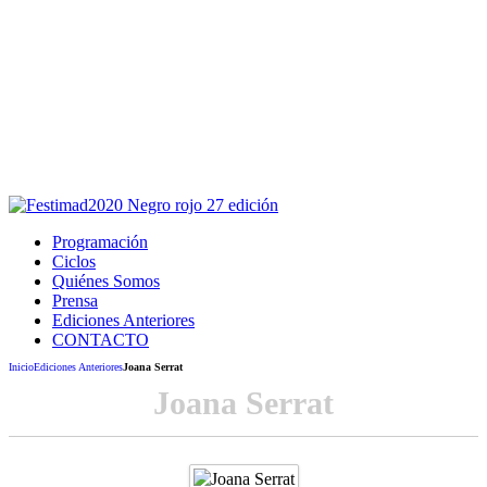
Este sitio usa cookies para la navegación,
autenticación y otras funciones.
Puedes cambiar la configuración en tu navegador, si continúas
usando el sitio estarás aceptando este uso.
Acepto
Programación
Ciclos
Quiénes Somos
Prensa
Ediciones Anteriores
CONTACTO
Inicio
Ediciones Anteriores
Joana Serrat
Joana Serrat