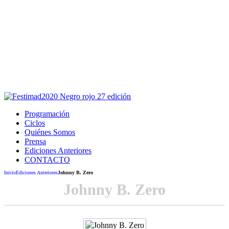
Este sitio usa cookies para la navegación,
autenticación y otras funciones.
Puedes cambiar la configuración en tu navegador, si continúas
usando el sitio estarás aceptando este uso.
Acepto
Programación
Ciclos
Quiénes Somos
Prensa
Ediciones Anteriores
CONTACTO
Inicio
Ediciones Anteriores
Johnny B. Zero
Johnny B. Zero