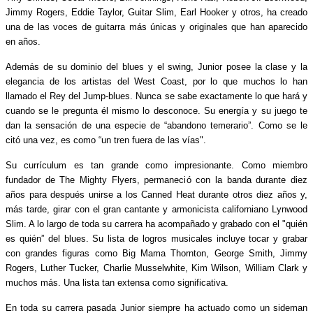
Jimmy Rogers, Eddie Taylor, Guitar Slim, Earl Hooker y otros, ha creado
una de las voces de guitarra más únicas y originales que han aparecido
en años.
Además de su dominio del blues y el swing, Junior posee la clase y la
elegancia de los artistas del West Coast, por lo que muchos lo han
llamado el Rey del Jump-blues. Nunca se sabe exactamente lo que hará y
cuando se le pregunta él mismo lo desconoce. Su energía y su juego te
dan la sensación de una especie de “abandono temerario”. Como se le
citó una vez, es como “un tren fuera de las vías".
Su currículum es tan grande como impresionante. Como miembro
fundador de The Mighty Flyers, permaneció con la banda durante diez
años para después unirse a los Canned Heat durante otros diez años y,
más tarde, girar con el gran cantante y armonicista californiano Lynwood
Slim. A lo largo de toda su carrera ha acompañado y grabado con el "quién
es quién” del blues. Su lista de logros musicales incluye tocar y grabar
con grandes figuras como Big Mama Thornton, George Smith, Jimmy
Rogers, Luther Tucker, Charlie Musselwhite, Kim Wilson, William Clark y
muchos más. Una lista tan extensa como significativa.
En toda su carrera pasada Junior siempre ha actuado como un sideman