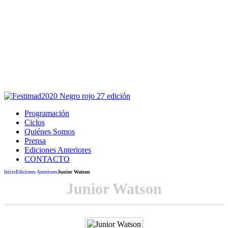
Este sitio usa cookies para la navegación,
autenticación y otras funciones.
Puedes cambiar la configuración en tu navegador, si continúas
usando el sitio estarás aceptando este uso.
Acepto
Programación
Ciclos
Quiénes Somos
Prensa
Ediciones Anteriores
CONTACTO
Inicio
Ediciones Anteriores
Junior Watson
Junior Watson