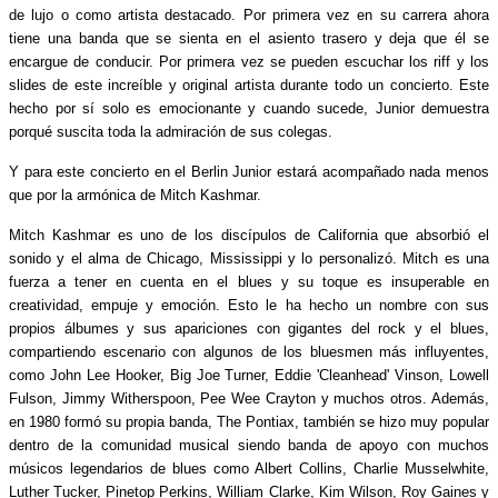
de lujo o como artista destacado. Por primera vez en su carrera ahora
tiene una banda que se sienta en el asiento trasero y deja que él se
encargue de conducir. Por primera vez se pueden escuchar los riff y los
slides de este increíble y original artista durante todo un concierto. Este
hecho por sí solo es emocionante y cuando sucede, Junior demuestra
porqué suscita toda la admiración de sus colegas.
Y para este concierto en el Berlin Junior estará acompañado nada menos
que por la armónica de Mitch Kashmar.
Mitch Kashmar es uno de los discípulos de California que absorbió el
sonido y el alma de Chicago, Mississippi y lo personalizó. Mitch es una
fuerza a tener en cuenta en el blues y su toque es insuperable en
creatividad, empuje y emoción. Esto le ha hecho un nombre con sus
propios álbumes y sus apariciones con gigantes del rock y el blues,
compartiendo escenario con algunos de los bluesmen más influyentes,
como John Lee Hooker, Big Joe Turner, Eddie 'Cleanhead' Vinson, Lowell
Fulson, Jimmy Witherspoon, Pee Wee Crayton y muchos otros. Además,
en 1980 formó su propia banda, The Pontiax, también se hizo muy popular
dentro de la comunidad musical siendo banda de apoyo con muchos
músicos legendarios de blues como Albert Collins, Charlie Musselwhite,
Luther Tucker, Pinetop Perkins, William Clarke, Kim Wilson, Roy Gaines y