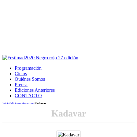
Este sitio usa cookies para la navegación,
autenticación y otras funciones.
Puedes cambiar la configuración en tu navegador, si continúas
usando el sitio estarás aceptando este uso.
Acepto
Programación
Ciclos
Quiénes Somos
Prensa
Ediciones Anteriores
CONTACTO
Inicio
Ediciones Anteriores
Kadavar
Kadavar