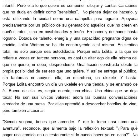
infantil. Pero ella lo que quiere es componer, dibujar y cantar. Canciones
que no duda en definir como "sensibles". No piensa dejar de hacerlo, y
está utilizando la ciudad como una catapulta para lograrlo. Apoyada
precisamente por un público de su generación: aquellos que no creen en
sueños rotos, sino en posibilidades y tesón. En hacer y deshacer hasta
lograrlo. Dotada de talento, energía y una capacidad pregnante digna de
envidia, Lolita Watson se ha ido construyendo a sí misma. En sentido
total, no sólo porque sea autodidacta. Porque esta Lolita, a la que se
refiere a veces en tercera persona, es casi un alter ego de ella misma del
que no quiere, ni debe, desprenderse. Una ficción construida desde la
propia posibilidad de ser eso que uno quiere. Y así se entrega al público,
sin fanfarrias ni apoyos: ella, un micrófono, un ukelele. Y basta.
Porque Lolita encontró un día un ukelele en una tienda, y se enamoró de
él. Bueno de ella: es, según cuenta, una chica. Una chica que se deja
tocar. No son sus únicos valores: adora las buenas conversaciones
alrededor de una mesa. Por ellas aprendió a descorchar botellas de vino,
pero también a cocinar.
"Siendo vegana, tienes que aprender. Y me lo tomo casi como una
aventura", reconoce, que alimenta bajo la reflexión textual: "¿Para qué
pagar una comida en un restaurante si lo puedo hacer yo en casa?". No