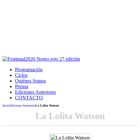
Este sitio usa cookies para la navegación,
autenticación y otras funciones.
Puedes cambiar la configuración en tu navegador, si continúas
usando el sitio estarás aceptando este uso.
Acepto
Programación
Ciclos
Quiénes Somos
Prensa
Ediciones Anteriores
CONTACTO
Inicio
Ediciones Anteriores
La Lolita Watson
La Lolita Watson