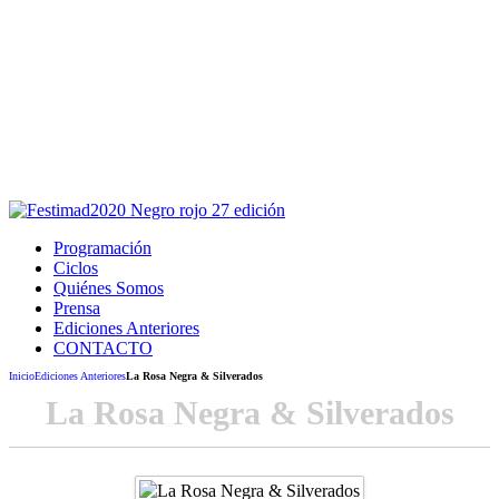
Este sitio usa cookies para la navegación,
autenticación y otras funciones.
Puedes cambiar la configuración en tu navegador, si continúas
usando el sitio estarás aceptando este uso.
Acepto
Programación
Ciclos
Quiénes Somos
Prensa
Ediciones Anteriores
CONTACTO
Inicio
Ediciones Anteriores
La Rosa Negra & Silverados
La Rosa Negra & Silverados