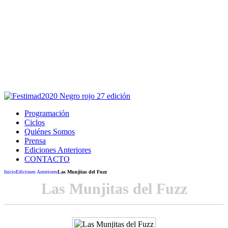
Este sitio usa cookies para la navegación,
autenticación y otras funciones.
Puedes cambiar la configuración en tu navegador, si continúas
usando el sitio estarás aceptando este uso.
Acepto
Programación
Ciclos
Quiénes Somos
Prensa
Ediciones Anteriores
CONTACTO
Inicio
Ediciones Anteriores
Las Munjitas del Fuzz
Las Munjitas del Fuzz