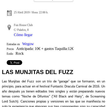
25 Abril 2019 / Hora: 22:00 h.
Fun House Club
C/ Palafox, 8
Cómo llegar
Wegow
Entradas en
Anticipada: 10€ + gastos Taquilla:12€
Precio
Rock
Estilo
LAS MUNJITAS DEL FUZZ
Las Munjitas del Fuzz son un trío de “garage” que se formaron, en un
principio, para actuar en el festival Funtastic Dracula Carnival de 2016. Un
año después ya tienen editados tres singles y están preparando nuevos
temas como "Noche de Difuntos" ("All Black and Hairy", de Screaming
Lord Sutch). Canciones propias y versiones en las que se manifiesta no
solo la experiencia que atesoran sus tres componentes sino su capacidad