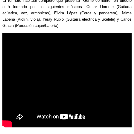
El formato habitual completo que presenta “Gente corriente” en directo
está formado por los siguientes músicos: Oscar Llorente (Guitarra
acústica, voz, armónicas), Elvira López (Coros y pandereta), Jaime
Lapeña (Violín, viola), Yeray Rubio (Guitarra eléctrica y ukelele) y Carlos
Gracia (Percusión-cajón/batería).