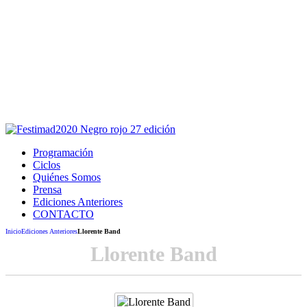
Este sitio usa cookies para la navegación,
autenticación y otras funciones.
Puedes cambiar la configuración en tu navegador, si continúas
usando el sitio estarás aceptando este uso.
Acepto
Programación
Ciclos
Quiénes Somos
Prensa
Ediciones Anteriores
CONTACTO
Inicio
Ediciones Anteriores
Llorente Band
Llorente Band