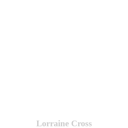
utenticación y otras funciones.
l sitio estarás aceptando este uso.
Lorraine Cross