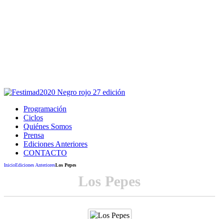
Este sitio usa cookies para la navegación,
autenticación y otras funciones.
Puedes cambiar la configuración en tu navegador, si continúas
usando el sitio estarás aceptando este uso.
Acepto
Programación
Ciclos
Quiénes Somos
Prensa
Ediciones Anteriores
CONTACTO
Inicio
Ediciones Anteriores
Los Pepes
Los Pepes