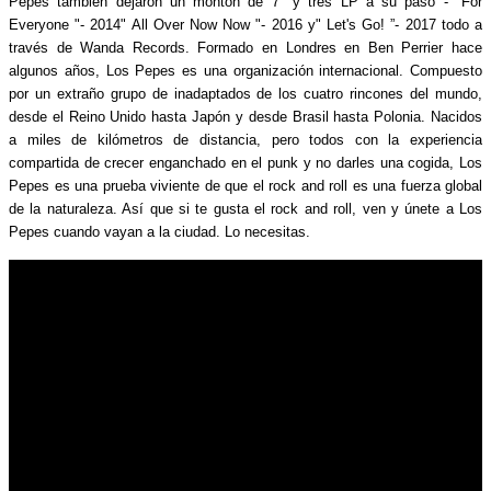
Pepes también dejaron un montón de 7 "y tres LP a su paso -" For
Everyone "- 2014" All Over Now Now "- 2016 y" Let's Go! ”- 2017 todo a
través de Wanda Records. Formado en Londres en Ben Perrier hace
algunos años, Los Pepes es una organización internacional. Compuesto
por un extraño grupo de inadaptados de los cuatro rincones del mundo,
desde el Reino Unido hasta Japón y desde Brasil hasta Polonia. Nacidos
a miles de kilómetros de distancia, pero todos con la experiencia
compartida de crecer enganchado en el punk y no darles una cogida, Los
Pepes es una prueba viviente de que el rock and roll es una fuerza global
de la naturaleza. Así que si te gusta el rock and roll, ven y únete a Los
Pepes cuando vayan a la ciudad. Lo necesitas.