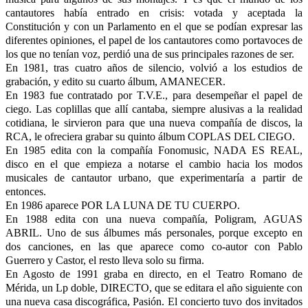
cantautores había entrado en crisis: votada y aceptada la
Constitución y con un Parlamento en el que se podían expresar las
diferentes opiniones, el papel de los cantautores como portavoces de
los que no tenían voz, perdió una de sus principales razones de ser.
En 1981, tras cuatro años de silencio, volvió a los estudios de
grabación, y edito su cuarto álbum, AMANECER.
En 1983 fue contratado por T.V.E., para desempeñar el papel de
ciego. Las coplillas que allí cantaba, siempre alusivas a la realidad
cotidiana, le sirvieron para que una nueva compañía de discos, la
RCA, le ofreciera grabar su quinto álbum COPLAS DEL CIEGO.
En 1985 edita con la compañía Fonomusic, NADA ES REAL,
disco en el que empieza a notarse el cambio hacia los modos
musicales de cantautor urbano, que experimentaría a partir de
entonces.
En 1986 aparece POR LA LUNA DE TU CUERPO.
En 1988 edita con una nueva compañía, Poligram, AGUAS
ABRIL. Uno de sus álbumes más personales, porque excepto en
dos canciones, en las que aparece como co-autor con Pablo
Guerrero y Castor, el resto lleva solo su firma.
En Agosto de 1991 graba en directo, en el Teatro Romano de
Mérida, un Lp doble, DIRECTO, que se editara el año siguiente con
una nueva casa discográfica, Pasión. El concierto tuvo dos invitados