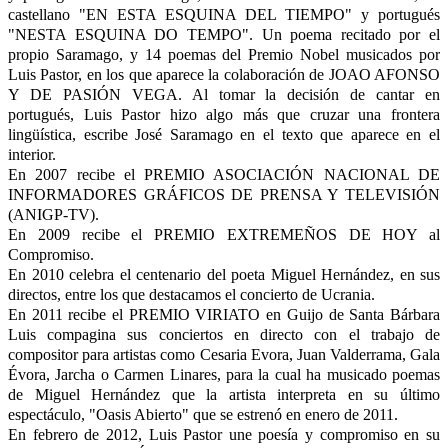
castellano "EN ESTA ESQUINA DEL TIEMPO" y portugués
"NESTA ESQUINA DO TEMPO". Un poema recitado por el
propio Saramago, y 14 poemas del Premio Nobel musicados por
Luis Pastor, en los que aparece la colaboración de JOAO AFONSO
Y DE PASIÓN VEGA. Al tomar la decisión de cantar en
portugués, Luis Pastor hizo algo más que cruzar una frontera
lingüística, escribe José Saramago en el texto que aparece en el
interior.
En 2007 recibe el PREMIO ASOCIACIÓN NACIONAL DE
INFORMADORES GRÁFICOS DE PRENSA Y TELEVISIÓN
(ANIGP-TV).
En 2009 recibe el PREMIO EXTREMEÑOS DE HOY al
Compromiso.
En 2010 celebra el centenario del poeta Miguel Hernández, en sus
directos, entre los que destacamos el concierto de Ucrania.
En 2011 recibe el PREMIO VIRIATO en Guijo de Santa Bárbara
Luis compagina sus conciertos en directo con el trabajo de
compositor para artistas como Cesaria Evora, Juan Valderrama, Gala
Évora, Jarcha o Carmen Linares, para la cual ha musicado poemas
de Miguel Hernández que la artista interpreta en su último
espectáculo, "Oasis Abierto" que se estrenó en enero de 2011.
En febrero de 2012, Luis Pastor une poesía y compromiso en su