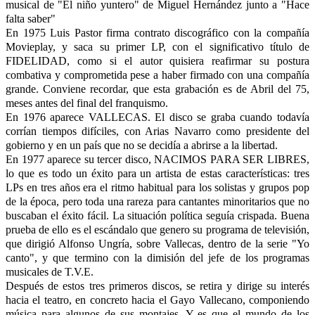
musical de "El niño yuntero" de Miguel Hernández junto a "Hace
falta saber"
En 1975 Luis Pastor firma contrato discográfico con la compañía
Movieplay, y saca su primer LP, con el significativo título de
FIDELIDAD, como si el autor quisiera reafirmar su postura
combativa y comprometida pese a haber firmado con una compañía
grande. Conviene recordar, que esta grabación es de Abril del 75,
meses antes del final del franquismo.
En 1976 aparece VALLECAS. El disco se graba cuando todavía
corrían tiempos difíciles, con Arias Navarro como presidente del
gobierno y en un país que no se decidía a abrirse a la libertad.
En 1977 aparece su tercer disco, NACIMOS PARA SER LIBRES,
lo que es todo un éxito para un artista de estas características: tres
LPs en tres años era el ritmo habitual para los solistas y grupos pop
de la época, pero toda una rareza para cantantes minoritarios que no
buscaban el éxito fácil. La situación política seguía crispada. Buena
prueba de ello es el escándalo que genero su programa de televisión,
que dirigió Alfonso Ungría, sobre Vallecas, dentro de la serie "Yo
canto", y que termino con la dimisión del jefe de los programas
musicales de T.V.E.
Después de estos tres primeros discos, se retira y dirige su interés
hacia el teatro, en concreto hacia el Gayo Vallecano, componiendo
música para algunos de sus montajes. Y es que el mundo de los