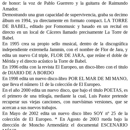
de honor: la voz de Pablo Guerrero y la guitarra de Raimundo
Amador.
Demostrando una gran capacidad de supervivencia, graba su decimo
álbum en 1994, ya directamente en formato compact. LA TORRE
DE BABEL, editado por Fomomusic y basado en un recital en
directo en un local de Cáceres llamado precisamente La Torre de
Babel.
En 1995 crea su propio sello musical, dentro de la discográfica
independiente extremeña Jammin, con el nombre de Flor de Jara, y
edita un nuevo Cd triple, FLOR DE JARA, que reúne el doble de
Mérida y el directo acústico la Torre de Babel.
En 1996 edita con la revista El Europeo, un disco-libro con el titulo
de DIARIO DE A BORDO
En 1998 edita un nuevo disco-libro POR EL MAR DE MI MANO,
que lleva el número 11 de la colección de El Europeo.
En el año 2000 edita un nuevo disco, que bajo el titulo POETAS, es
el primero de una trilogía, mediante la cual, Luis Pastor pretende
recuperar sus viejas canciones, con nuevísimas versiones, que se
acercan a sus nuevos trabajos.
En Mayo de 2002 edita un nuevo disco libro SOY nº 25 de la
colección de El Europeo. * En Agosto de 2003 rueda bajo la
dirección de Moncho Armendáriz el documental ESCENARIO