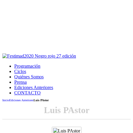
Este sitio usa cookies para la navegación,
autenticación y otras funciones.
Puedes cambiar la configuración en tu navegador, si continúas
usando el sitio estarás aceptando este uso.
Acepto
Programación
Ciclos
Quiénes Somos
Prensa
Ediciones Anteriores
CONTACTO
Inicio
Ediciones Anteriores
Luis PAstor
Luis PAstor