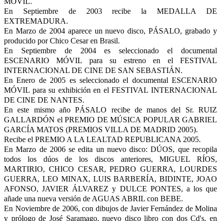
MÓVIL.
En Septiembre de 2003 recibe la MEDALLA DE
EXTREMADURA.
En Marzo de 2004 aparece un nuevo disco, PÁSALO, grabado y
producido por Chico Cesar en Brasil.
En Septiembre de 2004 es seleccionado el documental
ESCENARIO MÓVIL para su estreno en el FESTIVAL
INTERNACIONAL DE CINE DE SAN SEBASTIÁN.
En Enero de 2005 es seleccionado el documental ESCENARIO
MÓVIL para su exhibición en el FESTIVAL INTERNACIONAL
DE CINE DE NANTES.
En este mismo año PÁSALO recibe de manos del Sr. RUIZ
GALLARDÓN el PREMIO DE MÚSICA POPULAR GABRIEL
GARCÍA MATOS (PREMIOS VILLA DE MADRID 2005).
Recibe el PREMIO A LA LEALTAD REPUBLICANA 2005.
En Marzo de 2006 se edita un nuevo disco: DÚOS, que recopila
todos los dúos de los discos anteriores, MIGUEL RÍOS,
MARTIRIO, CHICO CESAR, PEDRO GUERRA, LOURDES
GUERRA, LEO MINAX, LUIS BARBERÍA, BIDINTE, JOAO
AFONSO, JAVIER ÁLVAREZ y DULCE PONTES, a los que
añade una nueva versión de AGUAS ABRIL con BEBE.
En Noviembre de 2006, con dibujos de Javier Fernández de Molina
y prólogo de José Saramago, nuevo disco libro con dos Cd's, en