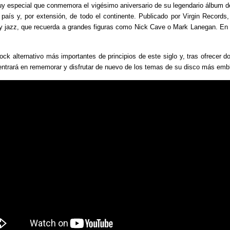
uy especial que conmemora el vigésimo aniversario de su legendario álbum de
 país y, por extensión, de todo el continente. Publicado por Virgin Records,
 y jazz, que recuerda a grandes figuras como Nick Cave o Mark Lanegan. En 20
rock alternativo más importantes de principios de este siglo y, tras ofrecer
 centrará en rememorar y disfrutar de nuevo de los temas de su disco más emb