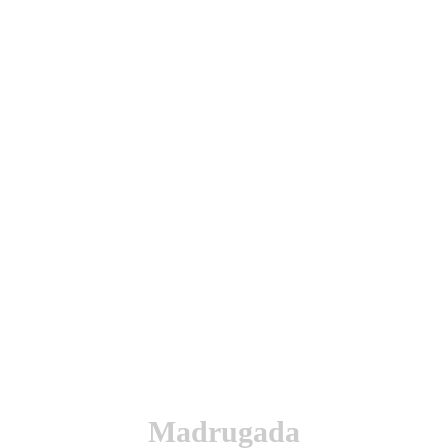
utenticación y otras funciones.
l sitio estarás aceptando este uso.
Madrugada