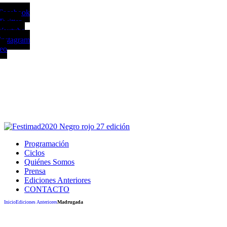
 Facebook
Twitter
Youtube
Instagram
reo
Este sitio usa cookies para la navegación, a
Puedes cambiar la configuración en tu navegador, si continúas usando e
Acepto
Programación
Ciclos
Quiénes Somos
Prensa
Ediciones Anteriores
CONTACTO
Inicio
Ediciones Anteriores
Madrugada