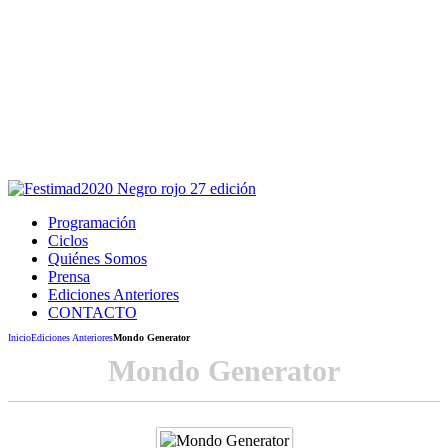
Este sitio usa cookies para la navegación,
autenticación y otras funciones.
Puedes cambiar la configuración en tu navegador, si continúas
usando el sitio estarás aceptando este uso.
Acepto
Programación
Ciclos
Quiénes Somos
Prensa
Ediciones Anteriores
CONTACTO
Inicio
Ediciones Anteriores
Mondo Generator
Mondo Generator