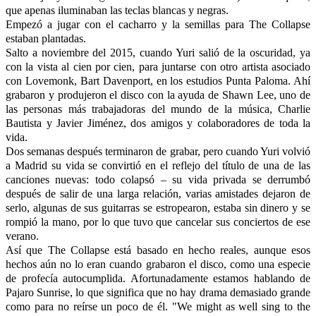
que apenas iluminaban las teclas blancas y negras.
Empezó a jugar con el cacharro y la semillas para The Collapse
estaban plantadas.
Salto a noviembre del 2015, cuando Yuri salió de la oscuridad, ya
con la vista al cien por cien, para juntarse con otro artista asociado
con Lovemonk, Bart Davenport, en los estudios Punta Paloma. Ahí
grabaron y produjeron el disco con la ayuda de Shawn Lee, uno de
las personas más trabajadoras del mundo de la música, Charlie
Bautista y Javier Jiménez, dos amigos y colaboradores de toda la
vida.
Dos semanas después terminaron de grabar, pero cuando Yuri volvió
a Madrid su vida se convirtió en el reflejo del título de una de las
canciones nuevas: todo colapsó – su vida privada se derrumbó
después de salir de una larga relación, varias amistades dejaron de
serlo, algunas de sus guitarras se estropearon, estaba sin dinero y se
rompió la mano, por lo que tuvo que cancelar sus conciertos de ese
verano.
Así que The Collapse está basado en hecho reales, aunque esos
hechos aún no lo eran cuando grabaron el disco, como una especie
de profecía autocumplida. Afortunadamente estamos hablando de
Pajaro Sunrise, lo que significa que no hay drama demasiado grande
como para no reírse un poco de él. "We might as well sing to the