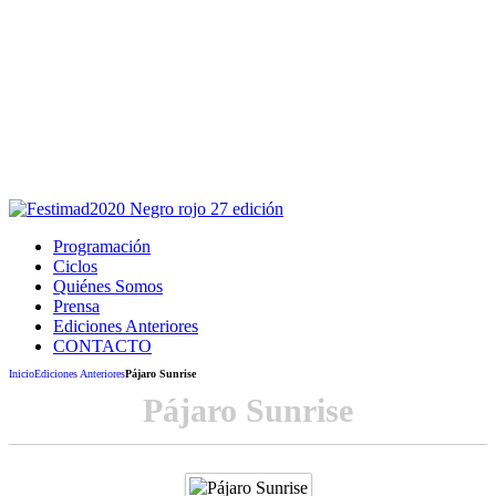
Este sitio usa cookies para la navegación,
autenticación y otras funciones.
Puedes cambiar la configuración en tu navegador, si continúas
usando el sitio estarás aceptando este uso.
Acepto
Programación
Ciclos
Quiénes Somos
Prensa
Ediciones Anteriores
CONTACTO
Inicio
Ediciones Anteriores
Pájaro Sunrise
Pájaro Sunrise