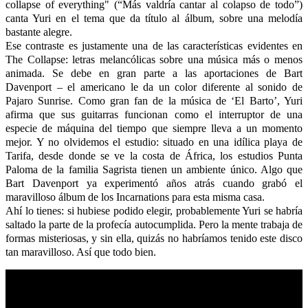
collapse of everything" (“Más valdría cantar al colapso de todo”)
canta Yuri en el tema que da título al álbum, sobre una melodía
bastante alegre.
Ese contraste es justamente una de las características evidentes en
The Collapse: letras melancólicas sobre una música más o menos
animada. Se debe en gran parte a las aportaciones de Bart
Davenport – el americano le da un color diferente al sonido de
Pajaro Sunrise. Como gran fan de la música de ‘El Barto’, Yuri
afirma que sus guitarras funcionan como el interruptor de una
especie de máquina del tiempo que siempre lleva a un momento
mejor. Y no olvidemos el estudio: situado en una idílica playa de
Tarifa, desde donde se ve la costa de África, los estudios Punta
Paloma de la familia Sagrista tienen un ambiente único. Algo que
Bart Davenport ya experimentó años atrás cuando grabó el
maravilloso álbum de los Incarnations para esta misma casa.
Ahí lo tienes: si hubiese podido elegir, probablemente Yuri se habría
saltado la parte de la profecía autocumplida. Pero la mente trabaja de
formas misteriosas, y sin ella, quizás no habríamos tenido este disco
tan maravilloso. Así que todo bien.