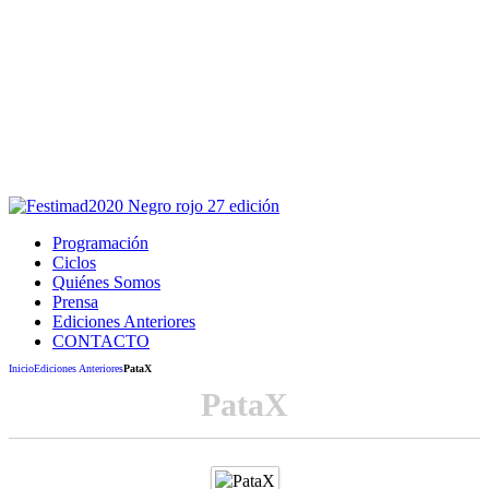
Este sitio usa cookies para la navegación,
autenticación y otras funciones.
Puedes cambiar la configuración en tu navegador, si continúas
usando el sitio estarás aceptando este uso.
Acepto
Programación
Ciclos
Quiénes Somos
Prensa
Ediciones Anteriores
CONTACTO
Inicio
Ediciones Anteriores
PataX
PataX