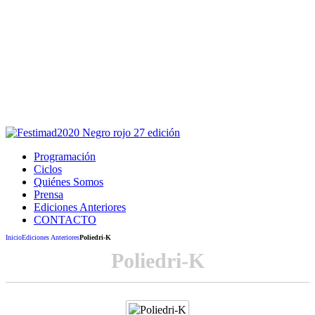
Este sitio usa cookies para la navegación,
autenticación y otras funciones.
Puedes cambiar la configuración en tu navegador, si continúas
usando el sitio estarás aceptando este uso.
Acepto
Programación
Ciclos
Quiénes Somos
Prensa
Ediciones Anteriores
CONTACTO
Inicio
Ediciones Anteriores
Poliedri-K
Poliedri-K