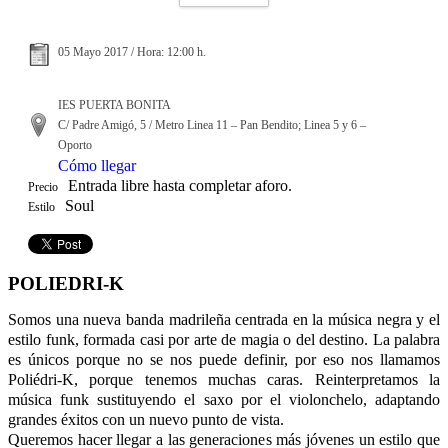
05 Mayo 2017 / Hora: 12:00 h.
IES PUERTA BONITA
C/ Padre Amigó, 5 / Metro Linea 11 – Pan Bendito; Linea 5 y 6 –
Oporto
Cómo llegar
Entrada libre hasta completar aforo.
Precio
Soul
Estilo
POLIEDRI-K
Somos una nueva banda madrileña centrada en la música negra y el
estilo funk, formada casi por arte de magia o del destino. La palabra
es únicos porque no se nos puede definir, por eso nos llamamos
Poliédri-K, porque tenemos muchas caras. Reinterpretamos la
música funk sustituyendo el saxo por el violonchelo, adaptando
grandes éxitos con un nuevo punto de vista.
Queremos hacer llegar a las generaciones más jóvenes un estilo que