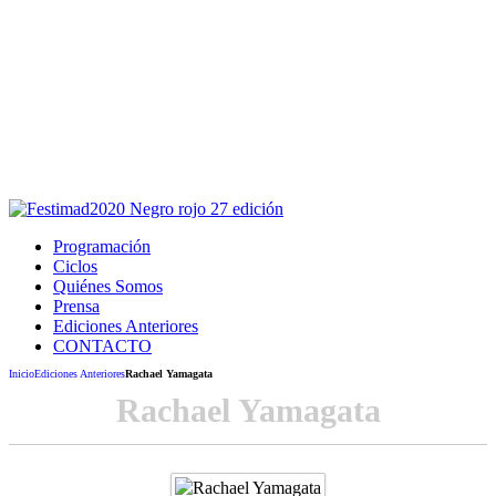
Este sitio usa cookies para la navegación,
autenticación y otras funciones.
Puedes cambiar la configuración en tu navegador, si continúas
usando el sitio estarás aceptando este uso.
Acepto
Programación
Ciclos
Quiénes Somos
Prensa
Ediciones Anteriores
CONTACTO
Inicio
Ediciones Anteriores
Rachael Yamagata
Rachael Yamagata