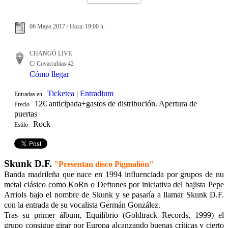
06 Mayo 2017 / Hora: 19:00 h.
CHANGÓ LIVE
C/ Covarrubias 42
Cómo llegar
Ticketea
|
Entradium
Entradas en
12€ anticipada+gastos de distribución. Apertura de
Precio
puertas
Rock
Estilo
Skunk D.F.
"Presentan disco Pigmalión"
Banda madrileña que nace en 1994 influenciada por grupos de nu
metal clásico como KoRn o Deftones por iniciativa del bajista Pepe
Arriols bajo el nombre de Skunk y se pasaría a llamar Skunk D.F.
con la entrada de su vocalista Germán González.
Tras su primer álbum, Equilibrio (Goldtrack Records, 1999) el
grupo consigue girar por Europa alcanzando buenas críticas y cierto