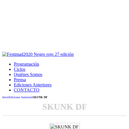
Este sitio usa cookies para la navegación,
autenticación y otras funciones.
Puedes cambiar la configuración en tu navegador, si continúas
usando el sitio estarás aceptando este uso.
Acepto
Programación
Ciclos
Quiénes Somos
Prensa
Ediciones Anteriores
CONTACTO
Inicio
Ediciones Anteriores
SKUNK DF
SKUNK DF