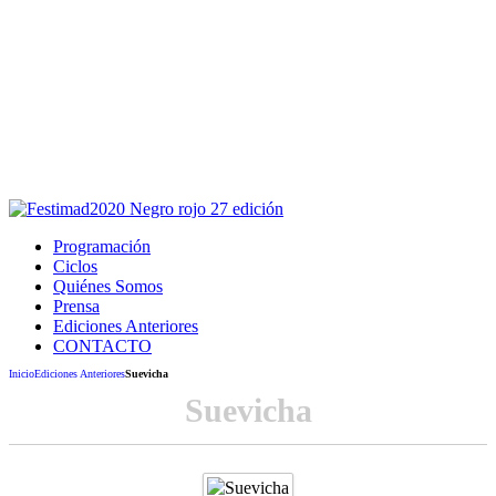
Este sitio usa cookies para la navegación,
autenticación y otras funciones.
Puedes cambiar la configuración en tu navegador, si continúas
usando el sitio estarás aceptando este uso.
Acepto
Programación
Ciclos
Quiénes Somos
Prensa
Ediciones Anteriores
CONTACTO
Inicio
Ediciones Anteriores
Suevicha
Suevicha