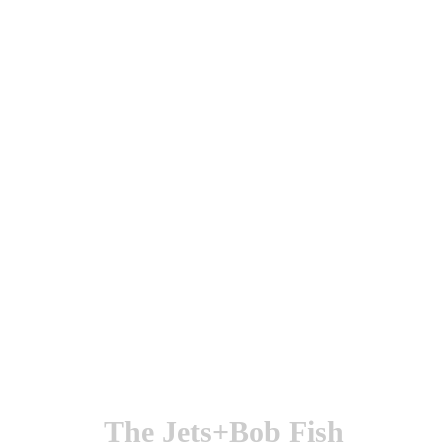
utenticación y otras funciones.
l sitio estarás aceptando este uso.
The Jets+Bob Fish