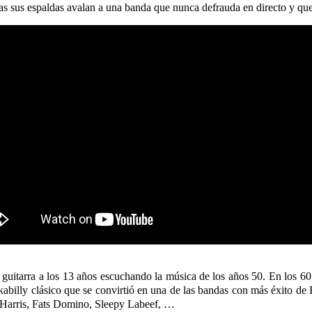
s sus espaldas avalan a una banda que nunca defrauda en directo y que
guitarra a los 13 años escuchando la música de los años 50. En los 60
y clásico que se convirtió en una de las bandas con más éxito de E
 Harris, Fats Domino, Sleepy Labeef, …