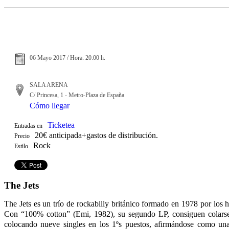
06 Mayo 2017 / Hora: 20:00 h.
SALA ARENA
C/ Princesa, 1 - Metro-Plaza de España
Cómo llegar
Ticketea
Entradas en
20€ anticipada+gastos de distribución.
Precio
Rock
Estilo
The Jets
The Jets es un trío de rockabilly británico formado en 1978 por lo
Con “100% cotton” (Emi, 1982), su segundo LP, consiguen colarse e
colocando nueve singles en los 1ºs puestos, afirmándose como una