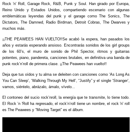
Rock 'n' Roll, Garage Rock, R&B, Punk y Soul. Han girado por Europa,
Reino Unido y Estados Unidos, compartiendo escenario con algunas
emblemáticas leyendas del punk y el garage como The Sonics, The
Dictators, The Damned, Radio Birdman, Detroit Cobras, The Dwarves y
muchos más.
¡¡THE PEAWEES HAN VUELTO!!Se acabó la espera, han pasados los
años y estarás esperando ansioso. Encontrarás sonidos de los girl groups
de los 60’s, el muro de sonido de Phil Spector, ritmos y guitarras
potentes, piano, pandereta, canciones brutales, en definitiva una banda de
punk rock’n’roll de primera clase. ¡¡The Peawees han vuelto!!
Deja que tus oídos y tu alma se deleiten con canciones como ‘As Long As
You Can Sleep’, ‘Walking Through My Hell’, “Justify” y el single ‘Stranger’,
vamos, siéntelo, abrázalo, ámalo, vívelo...
El contoneo del sucio rock’nroll, la energía que te transmite, lo tiene todo.
El Rock ’n 'Roll ha regresado, el rock’n’roll tiene un nombre, el rock 'n' roll
es The Peawees y “Moving Target” es el álbum.