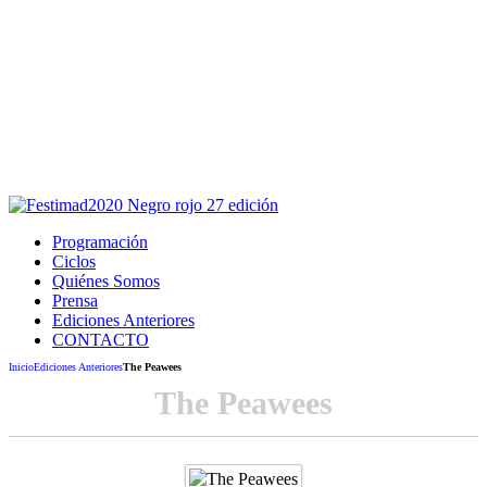
Este sitio usa cookies para la navegación,
autenticación y otras funciones.
Puedes cambiar la configuración en tu navegador, si continúas
usando el sitio estarás aceptando este uso.
Acepto
Programación
Ciclos
Quiénes Somos
Prensa
Ediciones Anteriores
CONTACTO
Inicio
Ediciones Anteriores
The Peawees
The Peawees