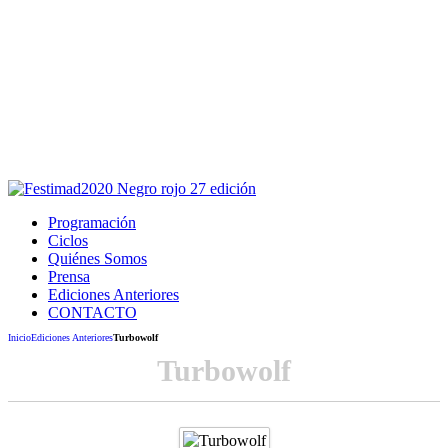
Este sitio usa cookies para la navegación,
autenticación y otras funciones.
Puedes cambiar la configuración en tu navegador, si continúas
usando el sitio estarás aceptando este uso.
Acepto
Programación
Ciclos
Quiénes Somos
Prensa
Ediciones Anteriores
CONTACTO
Inicio
Ediciones Anteriores
Turbowolf
Turbowolf